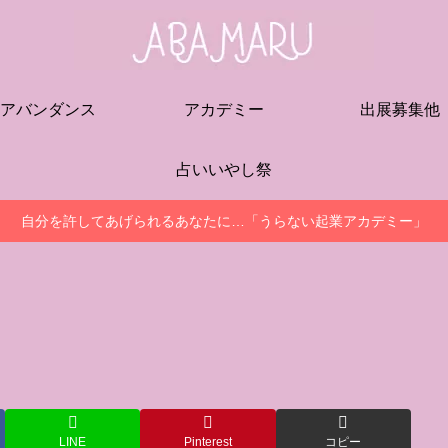
アバンダンス
アカデミー
出展募集他
占いいやし祭
自分を許してあげられるあなたに…「うらない起業アカデミー」
LINE
Pinterest
コピー