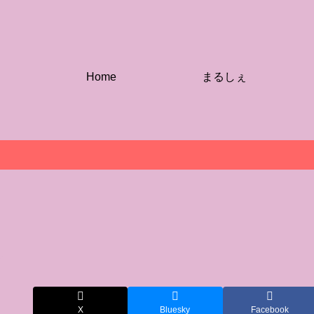
Home
まるしぇ
まるしぇ出展者
(7)愛美香/占い
師
X
Bluesky
Facebook