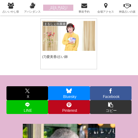
自分を許してあげられるあなたに…「うらない起業アカデミー」
占いいやし祭
アバンダンス
事前予約
会場アクセス
神楽占いの坂
まるしぇ出展者
(7)愛美香/占い師
X
Bluesky
Facebook
LINE
Pinterest
コピー