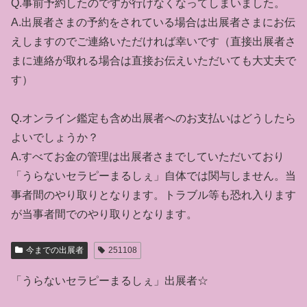
Q.事前予約したのですが行けなくなってしまいました。
A.出展者さまの予約をされている場合は出展者さまにお伝
えしますのでご連絡いただければ幸いです（直接出展者さ
まに連絡が取れる場合は直接お伝えいただいても大丈夫で
す）
Q.オンライン鑑定も含め出展者へのお支払いはどうしたら
よいでしょうか？
A.すべてお金の管理は出展者さまでしていただいており
「うらないセラピーまるしぇ」自体では関与しません。当
事者間のやり取りとなります。トラブル等も恐れ入ります
が当事者間でのやり取りとなります。
今までの出展者
251108
(2)ダウジングヒーラー KEN/
(1)TOMOS/STARLIGHT
「うらないセラピーまるしぇ」出展者☆
ダウジングヒーラー
CRYSTAL