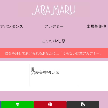
アバンダンス
アカデミー
出展募集他
占いいやし祭
自分を許してあげられるあなたに…「うらない起業アカデミー」
まるしぇ出展者
(7)愛美香/占い師