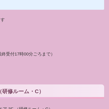
ます
分（最終受付17時00分ごろまで）
F（研修ルーム・C）