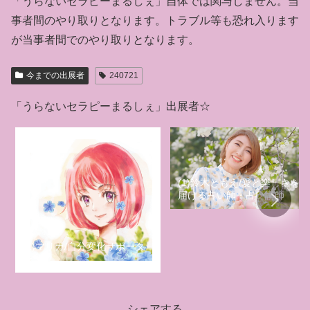
「うらないセラピーまるしぇ」自体では関与しません。当
事者間のやり取りとなります。トラブル等も恐れ入ります
が当事者間でのやり取りとなります。
今までの出展者
240721
「うらないセラピーまるしぇ」出展者☆
(1)鈴木ともえ/愛と楽しさを
届ける占い師・占い講師
(1)マリカ/自分変化サポータ
ー
シェアする