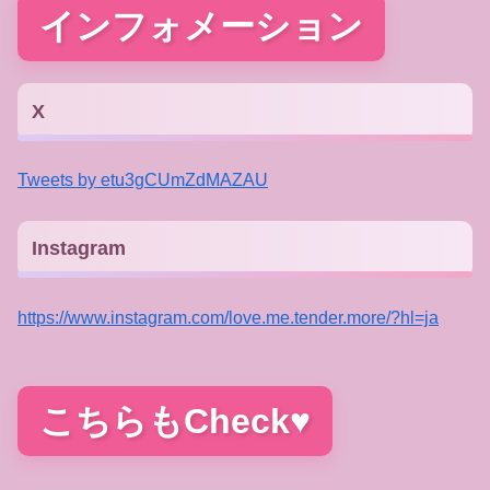
インフォメーション
X
Tweets by etu3gCUmZdMAZAU
Instagram
https://www.instagram.com/love.me.tender.more/?hl=ja
こちらもCheck♥