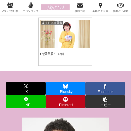
自分を許してあげられるあなたに…「うらない起業アカデミー」
占いいやし祭
アバンダンス
事前予約
会場アクセス
神楽占いの坂
まるしぇ出展者
(7)愛美香/占い師
X
Bluesky
Facebook
LINE
Pinterest
コピー