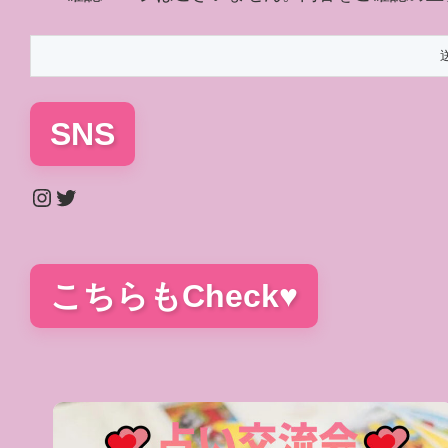
SNS
Instagram
Twitter
こちらもCheck♥