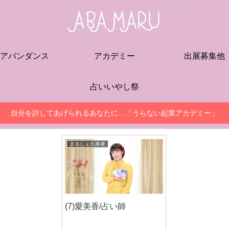
アバンダンス
アカデミー
出展募集他
占いいやし祭
自分を許してあげられるあなたに…「うらない起業アカデミー」
まるしぇ出展者
(7)愛美香/占い師