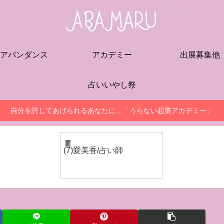
アバンダンス
アカデミー
出展募集他
占いいやし祭
自分を許してあげられるあなたに…「うらない起業アカデミー」
まるしぇ出展者
(7)愛美香/占い師