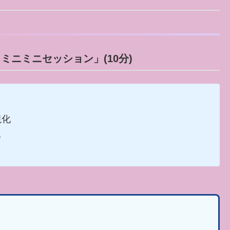
ミニミニセッション」(10分)
視化
る