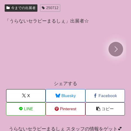
今までの出展者
250712
(初)kayo/心の迷路を抜けるラ
(初)アーバンズ/占いユニット
「うらないセラピーまるしぇ」出展者☆
イフキャリアセラピスト
シェアする
X
Bluesky
Facebook
LINE
Pinterest
コピー
うらないセラピーまるしぇ スタッフの情報をゲット💕