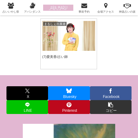
自分を許してあげられるあなたに…「うらない起業アカデミー」
占いいやし祭
アバンダンス
事前予約
会場アクセス
神楽占いの坂
まるしぇ出展者
(7)愛美香/占い師
X
Bluesky
Facebook
LINE
Pinterest
コピー