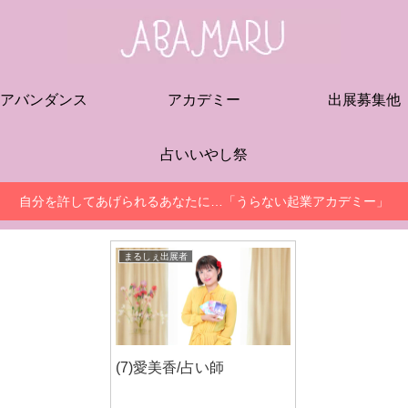
アバンダンス
アカデミー
出展募集他
占いいやし祭
自分を許してあげられるあなたに…「うらない起業アカデミー」
まるしぇ出展者
(7)愛美香/占い師