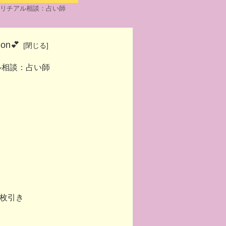
ピリチアル相談：占い師
ion💕
ル相談：占い師
。
1枚引き